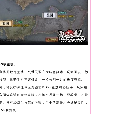
SS收割机】
测将开放鬼荒楼、乱世无双几大特色副本，玩家可以一秒
技能，体验手指飞滚键盘、一招收割一片的极度爽感。
外，神兵护体让你应对强势BOSS更加得心应手。玩家在
入阴森诡谲的秦始皇陵，在地宫展开一场生死较量，才能
髓。只有经历生与死的考验，手中的武器才会通晓灵性，
SS收割机。