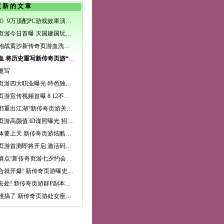
更新的文章
《巫师3》9万顶配PC游戏效果演示 这画面太逼真了
新传奇页游今日首曝 灭国建国玩法抢先爆料
与子同袍战黄沙新传奇页游血洗国恨家仇
以我热血 将历史重写新传奇页游“狂”战开疆
重写
新传奇页游四大职业曝光 特色独家揭晓
新传奇页游宣传视频首曝 8.12不删档首测
干将莫邪重出江湖?新传奇页游关键词“痴”
新传奇页游高颜值3D谍照曝光 招招勾魂斩直男
这波合体要上天 新传奇页游炫酷翅膀曝光
新传奇页游首测即将开启 激活码开始发放
单身狗慎点!新传奇页游七夕约会圣地一览
一言不合就开爆! 新传奇页游曝史上最强动态副本
野战好去处! 新传奇页游群P副本曝光
真是太难搞了 新传奇页游处女座NPC大盘点