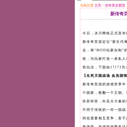
当前位置
主页
>
传奇美女图赏
新传奇
今日，冰川网络正式宣布
新传奇页游定位“新生代
去，将“MOD玩家自制
统，为玩家打造一条私人
色玩法，下面由17173
【生死灭国战场 血洗国
新传奇页游的游戏世界中
个国家，推翻一个王朝。
扶苏转世，向瓜分大秦的
不同于传统的一对一国战
间也需要相互竞争，富于
争场面，攻城战地图多达