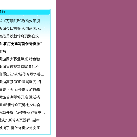
排行
《巫师3》9万顶配PC游戏效果演示 这画面太逼真了！_游戏视频
新传奇页游今日首曝 灭国建国玩法抢先爆料
与子同袍战黄沙新传奇页游血洗国恨家仇
以我热血 将历史重写新传奇页游“狂”战开疆
重写
新传奇页游四大职业曝光 特色独家揭晓
新传奇页游宣传视频首曝 8.12不删档首测
干将莫邪重出江湖?新传奇页游关键词“痴”
新传奇页游高颜值3D谍照曝光 招招勾魂斩直男
这波合体要上天 新传奇页游炫酷翅膀曝光
新传奇页游首测即将开启 激活码开始发放
单身狗慎点!新传奇页游七夕约会圣地一览
一言不合就开爆! 新传奇页游曝史上最强动态副本
野战好去处! 新传奇页游群P副本曝光
真是太难搞了 新传奇页游处女座NPC大盘点