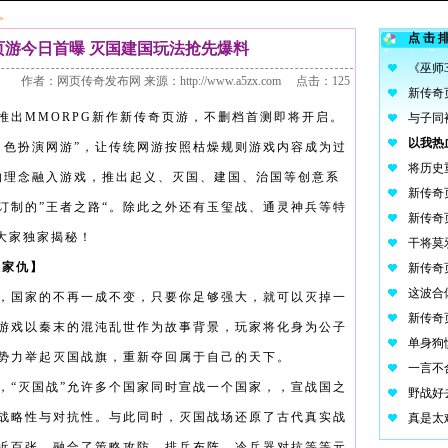
>
点击
页游今日首曝 灭国建国玩法抢先爆料
作者：网页传奇发布网 来源：http://www.a5zx.com 点击：125
推出MMORPG新作新传奇页游，不删档首测即将开启。
角色扮演网游”，让传统网游按照枯燥规则游戏内容成为过
将历史
”的理念融入游戏，推出起义、灭国、建国、治国等创意系
订制的”王者之路“。除此之外还有玉玺战、通灵神兵等特
为大家独家揭秘！
恨家仇】
，国家的不再一成不变，只要你足够强大，就可以灭掉一
游戏以秦末的混沌乱世作为故事背景，玩家将化身为公子
势力举起灭国战旗，重新夺回属于自己的天下。
，“灭国战”允许多个国家同时宣战一个国家，，宣战国之
战略性与对抗性。与此同时，灭国战场还原了古代真实战
近百张，融合了策略攻防、排兵布阵、冷兵器对抗等等元