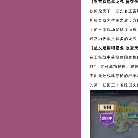
【迷宫探秘集龙气 抢夺
欲问鼎天下，必先名正言
和帮会成为帮主之后，方能
同的玉玺战场景拼接而成
迷宫内收集足够多的龙气
【起义建国唱霸业 改变
在玉玺战中获得建国资格
战”，方可成功建国。建
下由无数战魂守护的战争
的第一任国王；若建国失