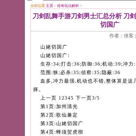
当前位置
主页
>
传奇玩法解析
>
刀剑乱舞手游刀剑男士汇总分析 刀
切国广
作者：侠客 
山姥切国广
山姥切国广:
生存:34;打击:36;防御:36;机动:39;冲力:
范围:狭;必杀:35;侦察:35;隐蔽:36
血多,冲力最强,机动也不错,整体算是
择。
上一页 12345 下一页3/5
第1页:加州清光
第2页:歌仙兼定
第3页:山姥切国广
第4页:蜂须贺虎彻