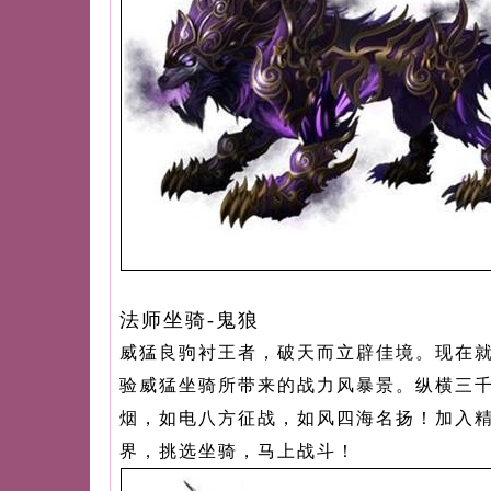
法师坐骑-鬼狼
威猛良驹衬王者，破天而立辟佳境。现在
验威猛坐骑所带来的战力风暴景。纵横三
烟，如电八方征战，如风四海名扬！加入
界，挑选坐骑，马上战斗！