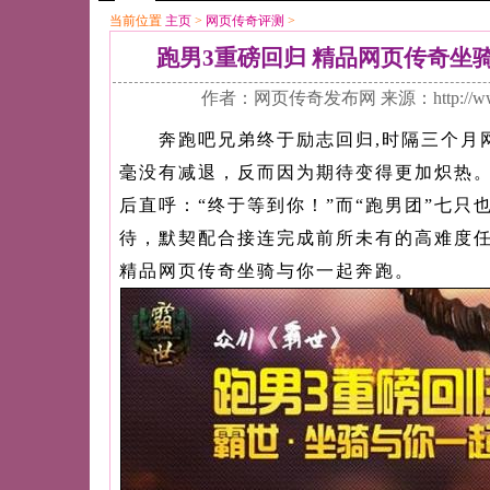
当前位置
主页
>
网页传奇评测
>
跑男3重磅回归 精品网页传奇坐
作者：网页传奇发布网 来源：http://ww
奔跑吧兄弟终于励志回归,时隔三个月
毫没有减退，反而因为期待变得更加炽热
后直呼：“终于等到你！”而“跑男团”七只
待，默契配合接连完成前所未有的高难度
精品网页传奇
坐骑与你一起奔跑。