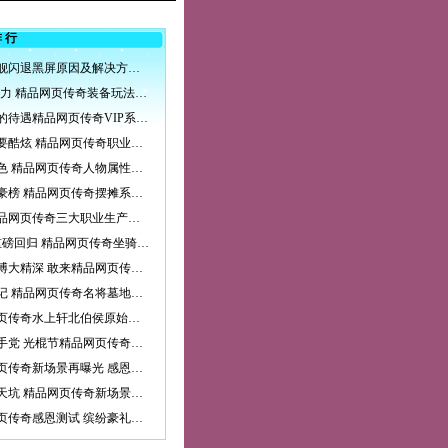
排行
暴风战舰闪退黑屏原因及解决方法一览
PK的实力 精品网页传奇装备玩法详解
上帝般的待遇精品网页传奇VIP系统介绍
战斗就要酷炫 精品网页传奇职业战斗技能属性介绍
各有特色 精品网页传奇人物属性解析
登上富豪榜 精品网页传奇摆摊系统教你如何赚钱
众川精品网页传奇三大职业生产技能全面分析
跑男3重磅回归 精品网页传奇坐骑与你一起奔跑
汉字的博大精深 敢来精品网页传奇挑战知识吗
盗墓笔记 精品网页传奇名将墓地副本详解
精品网页传奇水上轩北伯侯原始图曝光
远离剁手党 光棍节精品网页传奇与你同在
精品网页传奇新场景再曝光 感恩测试即将开测
神秘的天坑 精品网页传奇新场景再曝光
精品网页传奇感恩测试 缤纷豪礼活动提前预知