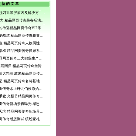
更新的文章
暴风战舰闪退黑屏原因及解决方法一览
PK的实力 精品网页传奇装备玩法详解
上帝般的待遇精品网页传奇VIP系统介绍
战斗就要酷炫 精品网页传奇职业战斗技能属性介绍
各有特色 精品网页传奇人物属性解析
登上富豪榜 精品网页传奇摆摊系统教你如何赚钱
众川精品网页传奇三大职业生产技能全面分析
跑男3重磅回归 精品网页传奇坐骑与你一起奔跑
汉字的博大精深 敢来精品网页传奇挑战知识吗
盗墓笔记 精品网页传奇名将墓地副本详解
精品网页传奇水上轩北伯侯原始图曝光
远离剁手党 光棍节精品网页传奇与你同在
精品网页传奇新场景再曝光 感恩测试即将开测
神秘的天坑 精品网页传奇新场景再曝光
精品网页传奇感恩测试 缤纷豪礼活动提前预知