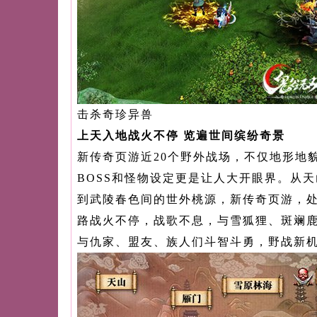
击杀奇珍异兽
上天入地战火不停 览遍世间缤纷奇景
新传奇页游近20个野外战场，不仅地形地
BOSS和怪物设定更是让人大开眼界。从
到武陵春色间的世外桃源，
新传奇页游
，
路战火不停，战歌不息，与雪狐狸、斑斓
与仇家、盟友、族人们斗智斗勇，野战新