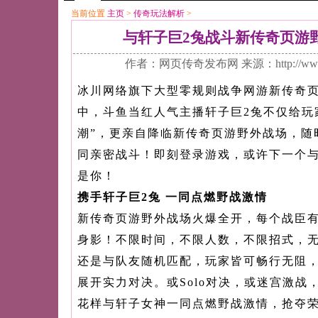
当前位置
主页
>
传奇玩法解析
>
与轩子巨2兔战斗新传奇页游
作者：网页传奇发布网 来源：http://www
冰川网络旗下大型零规则战争网游新传奇
中，斗鱼当红人气主播轩子巨2兔不仅给玩
潮”，更亲自降临新传奇页游野外战场，随
同亲密战斗！即刻登录游戏，或许下一个与
是你！
携手轩子巨2兔 一同点燃野战激情
新传奇页游野外战场火爆全开，每个战臣
身影！不限时间，不限人数，不限招式，
还是与队友随机匹配，玩家皆可畅行无阻，
展开实力对决。或Solo对决，或迷宫激战
花样与轩子女神一同点燃野战激情，抢夺