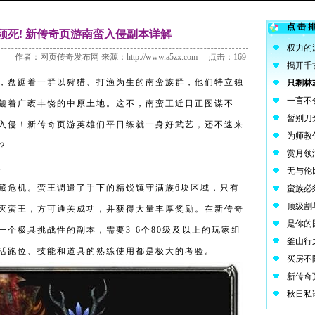
点击
须死! 新传奇页游南蛮入侵副本详解
作者：网页传奇发布网 来源：http://www.a5zx.com 点击：169
盘踞着一群以狩猎、打渔为生的南蛮族群，他们特立独
觎着广袤丰饶的中原土地。这不，南蛮王近日正图谋不
入侵！新传奇页游英雄们平日练就一身好武艺，还不速来
？
族
藏危机。蛮王调遣了手下的精锐镇守满族6块区域，只有
灭蛮王，方可通关成功，并获得大量丰厚奖励。在新传奇
一个极具挑战性的副本，需要3-6个80级及以上的玩家组
活跑位、技能和道具的熟练使用都是极大的考验。