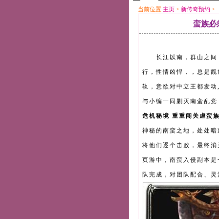
当前位置
主页
>
新传奇预约
>
蛮族必
长江以南，群山之间，
行，性情凶悍，，总是觊
轨，意欲对中立王都发动
与小编一同剿灭南蛮乱党
危机秘境 重重闯关虐蛮
神秘的南蛮之地，处处暗
将他们逐个击败，最终消
页游中，南蛮入侵副本是
队完成，对团队配合、灵