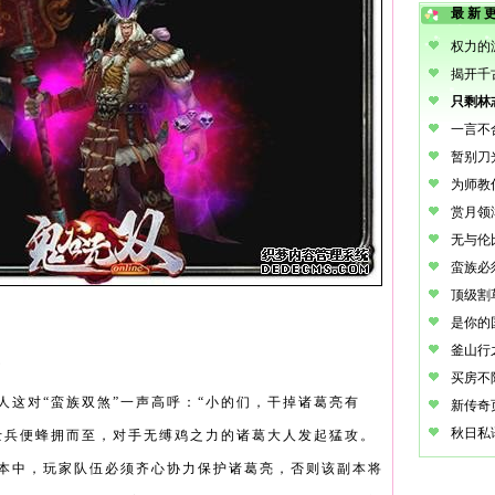
最新
葛
人这对“蛮族双煞”一声高呼：“小的们，干掉诸葛亮有
士兵便蜂拥而至，对手无缚鸡之力的诸葛大人发起猛攻。
本中，玩家队伍必须齐心协力保护诸葛亮，否则该副本将