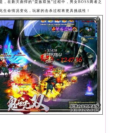
是，在剿灭彪悍的“蛮族双煞”过程中，男女BOSS两者之
此生命情况变化，玩家的击杀过程将更具挑战性！