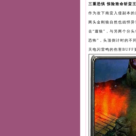
三重恐惧 惊险致命斩蛮
作为攻下南蛮入侵副本的
两头金刚狼自然也凶悍异
去“遛狼”，与另两个分
恐怖”，头顶倒计时的不
天电闪雷鸣的伤害BUF