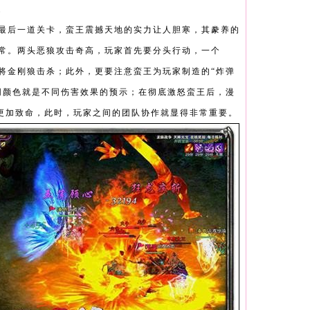
王
最后一道关卡，蛮王震撼天地的实力让人胆寒，其豢养的
常。两头恶狼攻击奇高，玩家首先要分头行动，一个
头将金刚狼击杀；此外，更要注意蛮王为玩家制造的“炸弹
同颜色就是不同伤害效果的预示；在彻底激怒蛮王后，漫
F更加致命，此时，玩家之间的团队协作就显得非常重要。