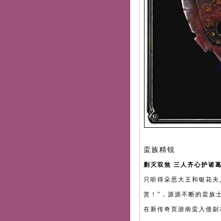
蛮族精锐
剿灭双煞 三人齐心护诸
只听得朵思大王和银花夫
赏！”，源源不断的蛮族
在新传奇页游南蛮入侵副