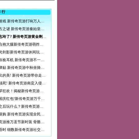
排行
权力的游戏 新传奇页游打响万人龙脉争夺战
揭开千古之谜 新传奇页游秦始皇陵玩法详解
只剩林志玲了? 新传奇页游黄金剩女大盘点
一言不合抱大腿新传奇页游萌炸珍兽曝光
暂别刀光剑影新传奇页游休闲玩法曝光
为师教你捡耳机 新传奇页游不一样的师徒系统
赏月领津贴 新传奇页游中秋坐骑免费送
无与伦比的美! 新传奇页游带你走进云梦山
蛮族必须死! 新传奇页游南蛮入侵副本详解
顶级割草狂欢！揭秘新传奇页游乱世无双副本
是你的国庆红包!新传奇页游万千豪礼大狂欢
釜山行之后玩什么？新传奇页游白骨原狂斩丧尸
买房不限购 新传奇页游实现全民置业梦
新传奇页游推万圣节新时装 骨骼透视造型登场
秋日私语时 细数新传奇页游社交系统暖心玩法