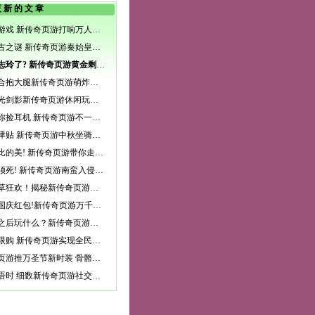
更新的文章
权力的游戏 新传奇页游打响万人龙脉争夺战
揭开千古之谜 新传奇页游秦始皇陵玩法详解
只剩林志玲了? 新传奇页游黄金剩女大盘点
一言不合抱大腿新传奇页游萌炸珍兽曝光
暂别刀光剑影新传奇页游休闲玩法曝光
为师教你捡耳机 新传奇页游不一样的师徒系统
赏月领津贴 新传奇页游中秋坐骑免费送
无与伦比的美! 新传奇页游带你走进云梦山
蛮族必须死! 新传奇页游南蛮入侵副本详解
顶级割草狂欢！揭秘新传奇页游乱世无双副本
是你的国庆红包!新传奇页游万千豪礼大狂欢
釜山行之后玩什么？新传奇页游白骨原狂斩丧尸
买房不限购 新传奇页游实现全民置业梦
新传奇页游推万圣节新时装 骨骼透视造型登场
秋日私语时 细数新传奇页游社交系统暖心玩法