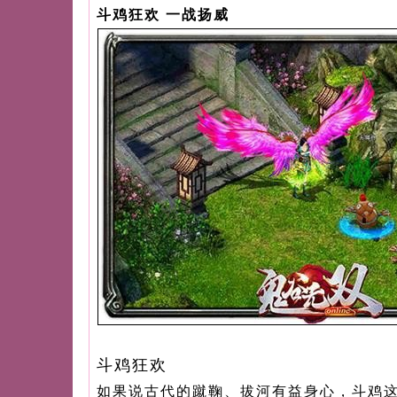
斗鸡狂欢 一战扬威
斗鸡狂欢
如果说古代的蹴鞠、拔河有益身心，斗鸡