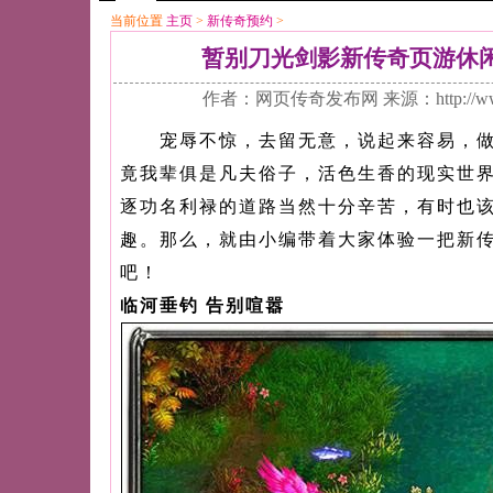
当前位置
主页
>
新传奇预约
>
暂别刀光剑影新传奇页游休
作者：网页传奇发布网 来源：http://ww
宠辱不惊，去留无意，说起来容易，做
竟我辈俱是凡夫俗子，活色生香的现实世
逐功名利禄的道路当然十分辛苦，有时也
趣。那么，就由小编带着大家体验一把新
吧！
临河垂钓 告别喧嚣