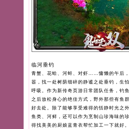
临河垂钓
青蟹、花蛤、河蚌、对虾……慵懒的午后
嚣，找一处树荫细碎的静谧之处垂钓，生
呼吸。作为新传奇页游日常团队任务，钓
之后放松身心的绝佳方式，野外那些有鱼
好去处。除了能够享受难得的恬静时光之
鱼类、河鲜，还可以作为烹制山珍海味的
得找美美的厨娘蓝青衣帮忙加工一下就好