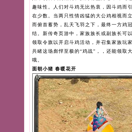
趣味性。人们对斗鸡无比热衷，因斗鸡而
在少数。当两只性情凶猛的大公鸡相视而
而俯首蓄势，乱天飞羽之下，最终一方鸡
结。新传奇页游中，家族族长或副族长可以
领取令旗以开启斗鸡活动，并召集家族玩
共睹这场彪悍至极的“鸡战”，，还能领取
哦。
面朝小猪 春暖花开