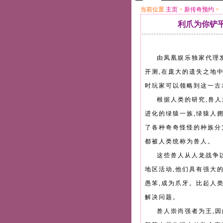
当前位置
主页
>
新传奇预约
>
利爪为你铲
由凤凰娱乐独家代理
开测,在庞大的遗失之地
时玩家可以领略到这一古
根据人类的研究,兽
进化的绿猿一族,绿猿人
了各种奇奇怪怪的种族分
都被人类统称为兽人。
这些兽人从人龙战争
地区活动,他们具有强大
愚笨,成为爪牙。比起人
解决问题。
兽人崇尚强者为王,