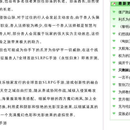
族,也会有多名强者来担任部落的长老。部落酋长,自然便
最新
的长老。
侵蚀山脉,对于过往的行人会发起主动攻击,由于兽人头脑
类职业,兽人法师较为稀少,但每一个兽人法师都是智慧与
兽人时,部分兽人会屈服于玩家的强大实力主动效忠,这些
险之旅带来极大的助力。
,但也可能成为你手下的爪牙为你铲平一切威胁,在这个残
征服兽人?全球首款SLRPG手游《永恒归来》即将开测,
乐独家发行的全球首款SLRPG手游,游戏创新性的融合
要素,天空之城自由打造,随从养成协同作战,城镇入侵策略攻
换,海量服装唯美搭配。细腻华丽的西方魔幻画风,加上全
切换,利用柔和阴影和惊艳的光影渲染效果,以细腻逼真的
出一个充满魔幻色彩和光影效果的虚拟世界。
手游