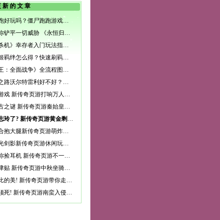
更新的文章
僵尸跑跑好玩吗？僵尸跑跑游戏玩法特色介绍
利爪为你铲平一切威胁 《永恒归来》兽人族独家揭
《黎明杀机》幸存者入门玩法指南 人类新手教程
幻想战姬羁绊怎么得？快速刷羁绊技巧攻略
《匈奴王：全面战争》全流程图文教程攻略（完结
大航海之路沃尔特雷利好不好？沃尔特雷利技能详
权力的游戏 新传奇页游打响万人龙脉争夺战
揭开千古之谜 新传奇页游秦始皇陵玩法详解
只剩林志玲了? 新传奇页游黄金剩女大盘点
一言不合抱大腿新传奇页游萌炸珍兽曝光
暂别刀光剑影新传奇页游休闲玩法曝光
为师教你捡耳机 新传奇页游不一样的师徒系统
赏月领津贴 新传奇页游中秋坐骑免费送
无与伦比的美! 新传奇页游带你走进云梦山
蛮族必须死! 新传奇页游南蛮入侵副本详解