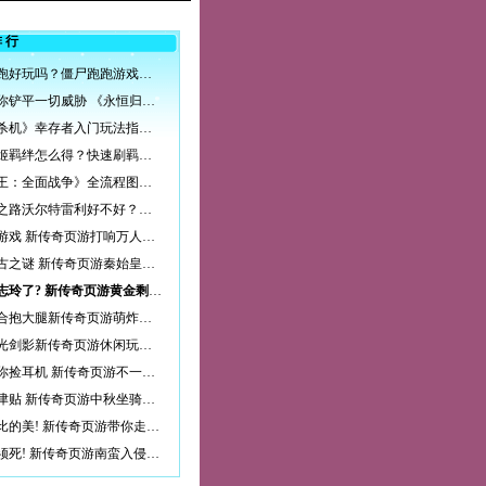
排行
僵尸跑跑好玩吗？僵尸跑跑游戏玩法特色介绍
利爪为你铲平一切威胁 《永恒归来》兽人族独家揭秘
《黎明杀机》幸存者入门玩法指南 人类新手教程
幻想战姬羁绊怎么得？快速刷羁绊技巧攻略
《匈奴王：全面战争》全流程图文教程攻略（完结）_第16页
大航海之路沃尔特雷利好不好？沃尔特雷利技能详解
权力的游戏 新传奇页游打响万人龙脉争夺战
揭开千古之谜 新传奇页游秦始皇陵玩法详解
只剩林志玲了? 新传奇页游黄金剩女大盘点
一言不合抱大腿新传奇页游萌炸珍兽曝光
暂别刀光剑影新传奇页游休闲玩法曝光
为师教你捡耳机 新传奇页游不一样的师徒系统
赏月领津贴 新传奇页游中秋坐骑免费送
无与伦比的美! 新传奇页游带你走进云梦山
蛮族必须死! 新传奇页游南蛮入侵副本详解