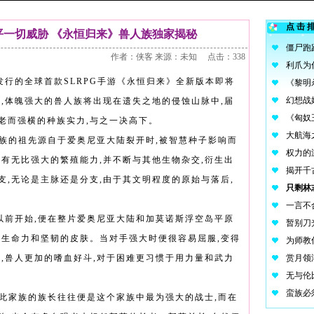
点击
平一切威胁 《永恒归来》兽人族独家揭秘
作者：侠客 来源：未知 点击：338
发行的全球首款SLRPG手游《永恒归来》全新版本即将
中,体魄强大的兽人族将出现在遗失之地的侵蚀山脉中,届
老而强横的种族实力,与之一决高下。
人族的祖先源自于爱奥尼亚大陆裂开时,被智慧种子影响而
拥有无比强大的繁殖能力,并不断与其他生物杂交,衍生出
支,无论是主脉还是分支,由于其文明程度的原始与落后,
以前开始,便在整片爱奥尼亚大陆和加莫诺斯浮空岛平原
的生命力和坚韧的皮肤。当对手强大时便很容易屈服,变得
类,兽人更加的嗜血好斗,对于困难更习惯于用力量和武力
因此家族的族长往往便是这个家族中最为强大的战士,而在