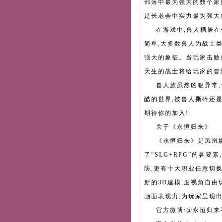
部落中最为强大的数个家
是长老会中实力最为强大
在游戏中,兽人栖居在
简单,大多数兽人为战士
强大的象征。当玩家击败
天生的战士将给玩家的冒
兽人族虽然凶狠异常
酷的世界,被兽人撕碎还是
期待你的加入!
关于《永恒归来》
《永恒归来》是凤凰娱
了“SLG+RPG”的各
防,更有十大职业任意切
新的3D建模,度视角自由
画面表现力,为玩家呈现
官方微博:@永恒归来