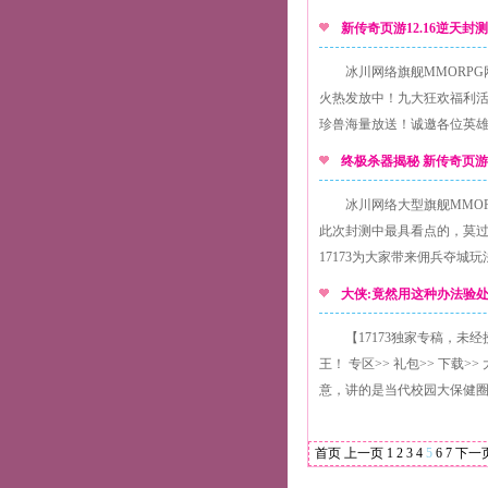
新传奇页游12.16逆天
冰川网络旗舰MMORPG
火热发放中！九大狂欢福利活
珍兽海量放送！诚邀各位英
终极杀器揭秘 新传奇
冰川网络大型旗舰MMO
此次封测中最具看点的，莫
17173为大家带来佣兵夺城
大侠:竟然用这种办法验
【17173独家专稿，未
王！ 专区>> 礼包>> 下
意，讲的是当代校园大保健
首页
上一页
1
2
3
4
5
6
7
下一