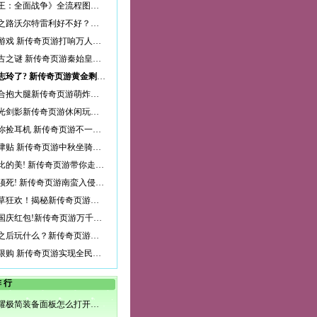
《匈奴王：全面战争》全流程图文教程攻略（完结）_第16页
大航海之路沃尔特雷利好不好？沃尔特雷利技能详解
权力的游戏 新传奇页游打响万人龙脉争夺战
揭开千古之谜 新传奇页游秦始皇陵玩法详解
只剩林志玲了? 新传奇页游黄金剩女大盘点
一言不合抱大腿新传奇页游萌炸珍兽曝光
暂别刀光剑影新传奇页游休闲玩法曝光
为师教你捡耳机 新传奇页游不一样的师徒系统
赏月领津贴 新传奇页游中秋坐骑免费送
无与伦比的美! 新传奇页游带你走进云梦山
蛮族必须死! 新传奇页游南蛮入侵副本详解
顶级割草狂欢！揭秘新传奇页游乱世无双副本
是你的国庆红包!新传奇页游万千豪礼大狂欢
釜山行之后玩什么？新传奇页游白骨原狂斩丧尸
买房不限购 新传奇页游实现全民置业梦
排行
王者荣耀极简装备面板怎么打开？打开方法详解介