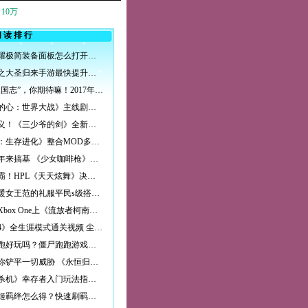
10万
阅读排行
王者荣耀极简装备面板怎么打开？打开方法详解介绍
西游记之大圣归来手游最快提升战斗力方法介绍
国产“三国志”，你期待嘛！2017年5月PC游戏发售预览_第13页_资
《勇敢的心：世界大战》主线剧情流程图文攻略_第22页
颜即正义！《三少爷的剑》全新美术原画大揭秘
《方舟：生存进化》整合MOD多人公开模式全流程视频详解第二十期
万千少年来搞基 《少女咖啡枪》冬之阵资料片内容首曝
舞王争霸！HPL《天天炫舞》决赛顺利落幕
奇迹暖暖女王范的礼服平民s级搭配攻略
微软：Xbox One上《流放者柯南》裸露画面或将被和谐_资讯新闻
《尘埃4》全生涯模式通关视频 尘埃4生涯模式怎么玩第二期
僵尸跑跑好玩吗？僵尸跑跑游戏玩法特色介绍
利爪为你铲平一切威胁 《永恒归来》兽人族独家揭秘
《黎明杀机》幸存者入门玩法指南 人类新手教程
幻想战姬羁绊怎么得？快速刷羁绊技巧攻略