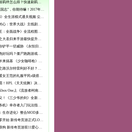
幻想战姬羁绊怎么得？快速刷羁绊技巧攻略
国产“三国志”，你期待嘛！2017年5月PC游戏发
《尘埃4》全生涯模式通关视频 尘埃4生涯模式怎
《勇敢的心：世界大战》主线剧情流程图文攻略_
《匈奴王：全面战争》全流程图文教程攻略（完结
西游记之大圣归来手游最快提升战斗力方法介绍
利爪为你铲平一切威胁 《永恒归来》兽人族独家
僵尸跑跑好玩吗？僵尸跑跑游戏玩法特色介绍
万千少年来搞基 《少女咖啡枪》冬之阵资料片内
大航海之路沃尔特雷利好不好？沃尔特雷利技能详
奇迹暖暖女王范的礼服平民s级搭配攻略
舞王争霸！HPL《天天炫舞》决赛顺利落幕
微软：Xbox One上《流放者柯南》裸露画面或将被
颜即正义！《三少爷的剑》全新美术原画大揭秘
《黎明杀机》幸存者入门玩法指南 人类新手教程
《方舟：生存进化》整合MOD多人公开模式全流程
战争从零开始 新传奇页游正式LOGO曝光
拯救流浪狗 新传奇页游双11爱心福利大行动