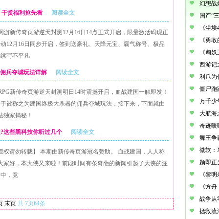
封测 干货福利抢先看
阅读全文
网游新传奇页游逆天封测12月16日14点正式开启，限量激活码现正
动12月16日同步开启，签到送豪礼、天降元宝、霸气称号、极品
雄续写不平凡
页游佣兵夺城玩法详解
阅读全文
RPG新传奇页游逆天封测明日14时震撼开启，血战建国一触即发！
过于被称之为建国终极大杀器的佣兵夺城玩法，接下来，下面就由
玩法独家揭秘！
处?这些黑科技你听过几个
阅读全文
经授权请勿转载】 本期由新传奇页游冠名赞助。 血战建国，人人称
载>> 大家好，本大侠又来啦！前段时间有条奇葩的新闻引起了大侠的注
圈中，竟
页
末页
共
7
页
64
条