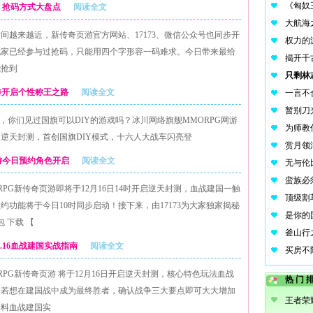
封测 抢码方式大盘点
阅读全文
间越来越近，新传奇页游官方网站、17173、微信公众号也同步开
玩家已经参与过抢码，只能用四个字形容一码难求。今日带来最给
能抢到
页游开启个性称王之路
阅读全文
Y，你们见过国旗可以DIY的游戏吗？冰川网络旗舰MMORPG网游
启逆天封测，首创国旗DIY模式，十六人大战车闪亮登
页游今日预约角色开启
阅读全文
PG新传奇页游即将于12月16日14时开启逆天封测，血战建国一触
功能将于今日10时同步启动！接下来，由17173为大家独家揭秘
 下载 【
2.16血战建国实战指南
阅读全文
PG新传奇页游 将于12月16日开启逆天封测，核心特色玩法血战
热门
。若想在建国战中成为最终胜者，确认战争三大要点即可大大增加
爆料血战建国实