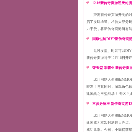
12.16新传奇页游逆天
距离新传奇页游开测的时
启了发码通道。相信大部分
力干货，将新传奇页游所有
国旗也能DIY?新传奇
见过发型、时装可以DI
新传奇页游将于12月16日开
夺玉玺 唱霸业 新传奇
冰川网络大型旗舰MMOR
即发！与此同时，游戏角色预约
建国战之玉玺战场！ 专区 礼包
三步必称王 新传奇页游1
冰川网络大型旗舰MMOR
建国成为本次封测最大亮点
成功几率。今日，小编提前