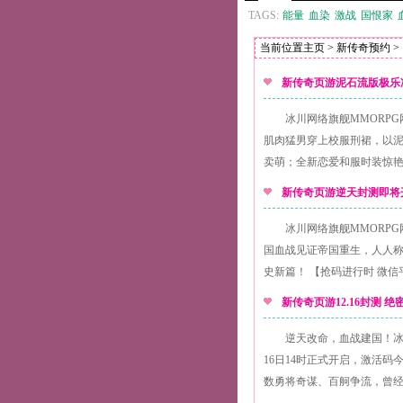
TAGS:
能量
血染
激战
国恨家
当前位置
主页
>
新传奇预约
>
新传奇页游泥石流版极
冰川网络旗舰MMORP
肌肉猛男穿上校服刑裙，以
卖萌；全新恋爱和服时装惊
新传奇页游逆天封测即
冰川网络旗舰MMORP
国血战见证帝国重生，人人
史新篇！ 【抢码进行时 微信
新传奇页游12.16封测
逆天改命，血战建国！冰
16日14时正式开启，激活
数勇将奇谋、百舸争流，曾