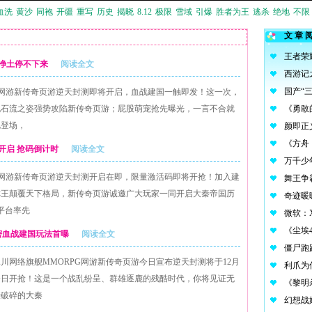
血洗
黄沙
同袍
开疆
重写
历史
揭晓
8.12
极限
雪域
引爆
胜者为王
逃杀
绝地
不限
文章
乐净土停不下来
阅读全文
G网游新传奇页游逆天封测即将开启，血战建国一触即发！这一次，
泥石流之姿强势攻陷新传奇页游；屁股萌宠抢先曝光，一言不合就
艳登场，
将开启 抢码倒计时
阅读全文
G网游新传奇页游逆天封测开启在即，限量激活码即将开抢！加入建
称王颠覆天下格局，新传奇页游诚邀广大玩家一同开启大秦帝国历
平台率先
 绝密血战建国玩法首曝
阅读全文
川网络旗舰MMORPG网游新传奇页游今日宣布逆天封测将于12月
码今日开抢！这是一个战乱纷呈、群雄逐鹿的残酷时代，你将见证无
经破碎的大秦